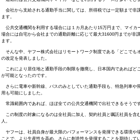
会社から支給される通勤手当に関しては、所得税では一定額まで非
ます。
公共交通機関を利用する場合には１カ月あたり15万円まで、マイカ
場合には自宅から会社までの通勤距離に応じて最大31600円までが非
ます。
そんな中、ヤフー株式会社はリモートワーク制度である「どこでも
の改定を発表しました。
これにより居住地と通勤手段の制限を撤廃し、日本国内であればど
が可能となったのです。
さらに電車や新幹線、バスのみとしていた通勤手段も、特急列車や
用も可能にしました。
常識範囲内であれば、ほぼ全ての公共交通機関で出社できるそうで
この制度の対象になるのは全社員に加え、契約社員と嘱託社員を含む約
人。
ヤフーは、社員自身が最大限のパフォーマンスを発揮できる環境や
ことで、より生産性を高め、さらに創造性を発揮することを期待して