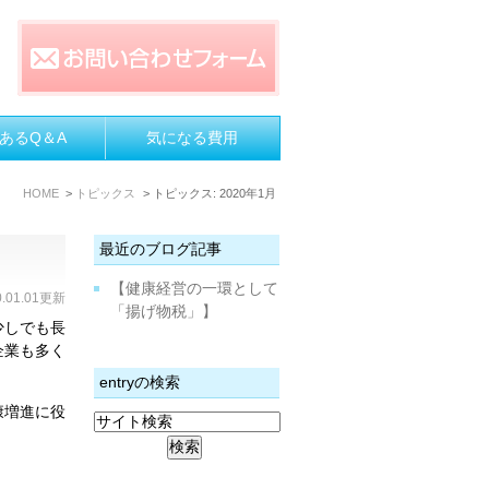
あるQ＆A
気になる費用
HOME
トピックス
トピックス: 2020年1月
最近のブログ記事
【健康経営の一環として
0.01.01更新
「揚げ物税」】
少しでも長
企業も多く
entryの検索
康増進に役