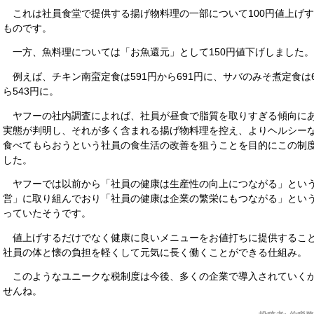
これは社員食堂で提供する揚げ物料理の一部について100円値上げ
ものです。
一方、魚料理については「お魚還元」として150円値下げしました。
例えば、チキン南蛮定食は591円から691円に、サバのみそ煮定食は6
ら543円に。
ヤフーの社内調査によれば、社員が昼食で脂質を取りすぎる傾向に
実態が判明し、それが多く含まれる揚げ物料理を控え、よりヘルシー
食べてもらおうという社員の食生活の改善を狙うことを目的にこの制
した。
ヤフーでは以前から「社員の健康は生産性の向上につながる」とい
営」に取り組んでおり「社員の健康は企業の繁栄にもつながる」とい
っていたそうです。
値上げするだけでなく健康に良いメニューをお値打ちに提供するこ
社員の体と懐の負担を軽くして元気に長く働くことができる仕組み。
このようなユニークな税制度は今後、多くの企業で導入されていく
せんね。