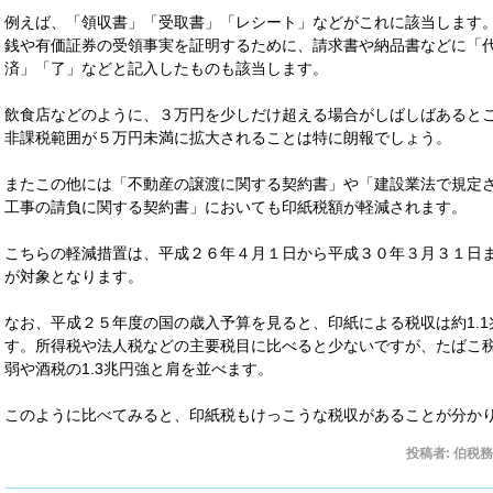
例えば、「領収書」「受取書」「レシート」などがこれに該当します
銭や有価証券の受領事実を証明するために、請求書や納品書などに「
済」「了」などと記入したものも該当します。
飲食店などのように、３万円を少しだけ超える場合がしばしばあると
非課税範囲が５万円未満に拡大されることは特に朗報でしょう。
またこの他には「不動産の譲渡に関する契約書」や「建設業法で規定
工事の請負に関する契約書」においても印紙税額が軽減されます。
こちらの軽減措置は、平成２６年４月１日から平成３０年３月３１日
が対象となります。
なお、平成２５年度の国の歳入予算を見ると、印紙による税収は約1.1
す。所得税や法人税などの主要税目に比べると少ないですが、たばこ
弱や酒税の1.3兆円強と肩を並べます。
このように比べてみると、印紙税もけっこうな税収があることが分か
投稿者:
伯税務