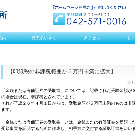
案内
代表あいさつ
アクセス
よく
【印紙税の非課税範囲が５万円未満に拡大】
201
「金銭または有価証券の受取書」については、記載された受取金額が
の場合は現在、非課税とされています。
それが平成２６年４月１日からは、受取金額が５万円未満のものは非
ます。
「金銭または有価証券の受取書」とは、金銭または有価証券を受領し
受領事実を証明するために作成し、相手方に交付する証拠証書をいい