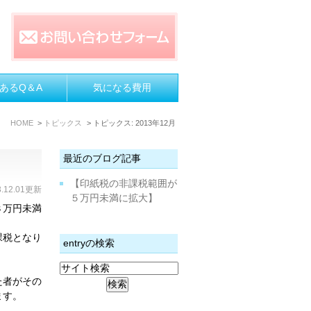
あるQ＆A
気になる費用
HOME
トピックス
トピックス: 2013年12月
最近のブログ記事
【印紙税の非課税範囲が
3.12.01更新
５万円未満に拡大】
３万円未満
課税となり
entryの検索
た者がその
ます。