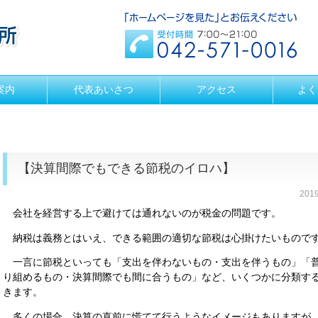
案内
代表あいさつ
アクセス
よく
【決算間際でもできる節税のイロハ】
201
会社を経営する上で避けては通れないのが税金の問題です。
納税は義務とはいえ、できる範囲の適切な節税は心掛けたいもので
一言に節税といっても「支出を伴わないもの・支出を伴うもの」「
り組めるもの・決算間際でも間に合うもの」など、いくつかに分類す
きます。
多くの場合、決算の直前に慌てて行うようなイメージもありますが