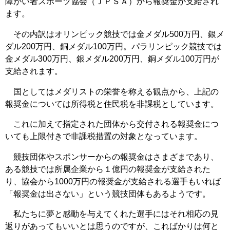
障がい者スポーツ協会（ＪＰＳＡ）から報奨金が支給され
ます。
その内訳はオリンピック競技では金メダル500万円、銀メ
ダル200万円、銅メダル100万円。パラリンピック競技では
金メダル300万円、銀メダル200万円、銅メダル100万円が
支給されます。
国としてはメダリストの栄誉を称える観点から、上記の
報奨金については所得税と住民税を非課税としています。
これに加えて指定された団体から交付される報奨金につ
いても上限付きで非課税措置の対象となっています。
競技団体やスポンサーからの報奨金はさまざまであり、
ある競技では所属企業から１億円の報奨金が支給された
り、協会から1000万円の報奨金が支給される選手もいれば
「報奨金は出さない」という競技団体もあるようです。
私たちに夢と感動を与えてくれた選手にはそれ相応の見
返りがあってもいいとは思うのですが、こればかりは何と