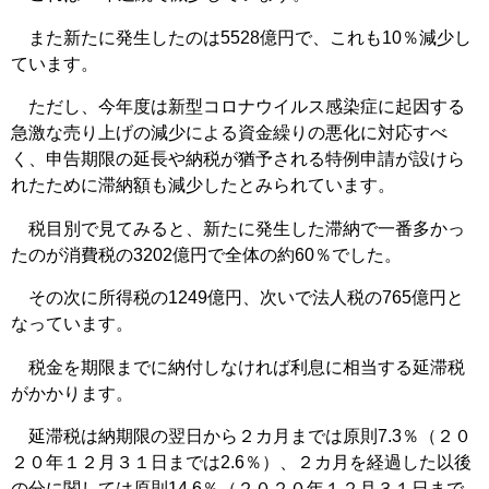
また新たに発生したのは5528億円で、これも10％減少し
ています。
ただし、今年度は新型コロナウイルス感染症に起因する
急激な売り上げの減少による資金繰りの悪化に対応すべ
く、申告期限の延長や納税が猶予される特例申請が設けら
れたために滞納額も減少したとみられています。
税目別で見てみると、新たに発生した滞納で一番多かっ
たのが消費税の3202億円で全体の約60％でした。
その次に所得税の1249億円、次いで法人税の765億円と
なっています。
税金を期限までに納付しなければ利息に相当する延滞税
がかかります。
延滞税は納期限の翌日から２カ月までは原則7.3％（２０
２０年１２月３１日までは2.6％）、２カ月を経過した以後
の分に関しては原則14.6％（２０２０年１２月３１日まで