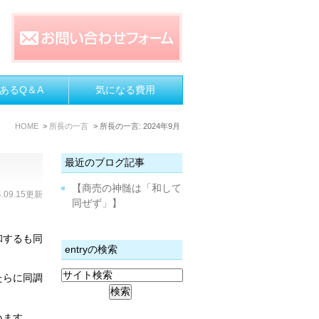
あるQ＆A
気になる費用
HOME
所長の一言
所長の一言: 2024年9月
最近のブログ記事
【商売の神髄は「和して
4.09.15更新
同ぜず」】
和するも同
entryの検索
たらに同調
います。