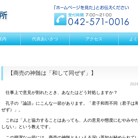
案内
代表あいさつ
アクセス
よく
【商売の神髄は「和して同ぜず」】
202
仕事上で意見が割れたとき、あなたはどう対処しますか？
孔子の『論語』にこんな一節があります。「君子和而不同（君子は
ぜず）」。
これは「人と協力することはあっても、人の意見や態度にむやみや
しない」という教えです。
この簡潔な一節には、商売の神髄ともいえる深い英知が秘められて