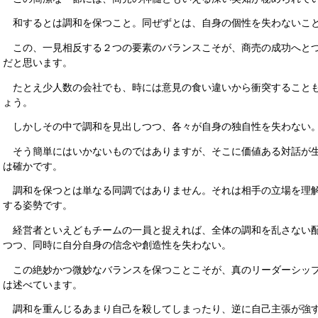
和するとは調和を保つこと。同ぜずとは、自身の個性を失わないこ
この、一見相反する２つの要素のバランスこそが、商売の成功へと
だと思います。
たとえ少人数の会社でも、時には意見の食い違いから衝突すること
ょう。
しかしその中で調和を見出しつつ、各々が自身の独自性を失わない
そう簡単にはいかないものではありますが、そこに価値ある対話が
は確かです。
調和を保つとは単なる同調ではありません。それは相手の立場を理
する姿勢です。
経営者といえどもチームの一員と捉えれば、全体の調和を乱さない
つつ、同時に自分自身の信念や創造性を失わない。
この絶妙かつ微妙なバランスを保つことこそが、真のリーダーシッ
は述べています。
調和を重んじるあまり自己を殺してしまったり、逆に自己主張が強