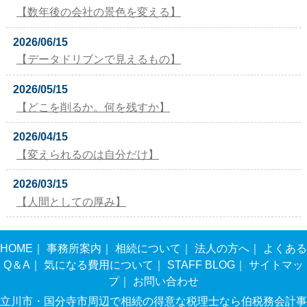
【数年後の会社の景色を変える】
2026/06/15
【データドリブンで見えるもの】
2026/05/15
【どこを削るか。何を残すか】
2026/04/15
【変えられるのは自分だけ】
2026/03/15
【人間としての厚み】
HOME
｜
事務所案内
｜
相続について
｜
法人の方へ
｜
よくある
Q＆A
｜
気になる費用について
｜
STAFF BLOG
｜
サイトマッ
プ
｜
お問い合わせ
立川市・国分寺市周辺で相続の得意な税理士なら伯税務会計事